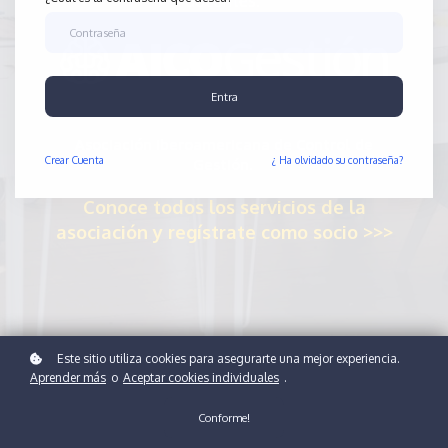
docentes.
Entra
Asociación Iberoamericana de Control de
Crear
Cuenta
¿ Ha olvidado su contraseña?
Gestión.
Conoce todos los servicios de la
asociación y regístrate como socio >>>
Este sitio utiliza cookies para asegurarte una mejor experiencia.
Aprender más
o
Aceptar cookies individuales
.
Conforme!